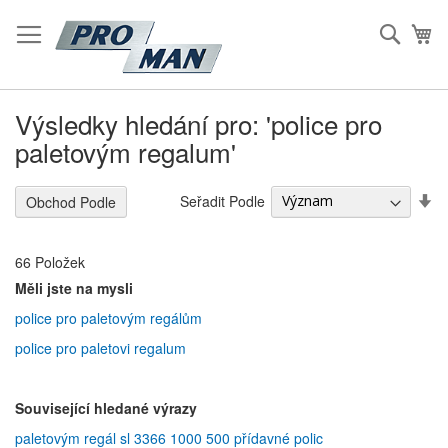
Přeskočit
na
Hleda
Mů
Obsah
Výsledky hledání pro: 'police pro
paletovým regalum'
S
Seřadit Podle
Obchod Podle
Vz
S
66
Položek
Měli jste na mysli
police pro paletovým regálům
police pro paletovi regalum
Související hledané výrazy
paletovým regál sl 3366 1000 500 přídavné polic