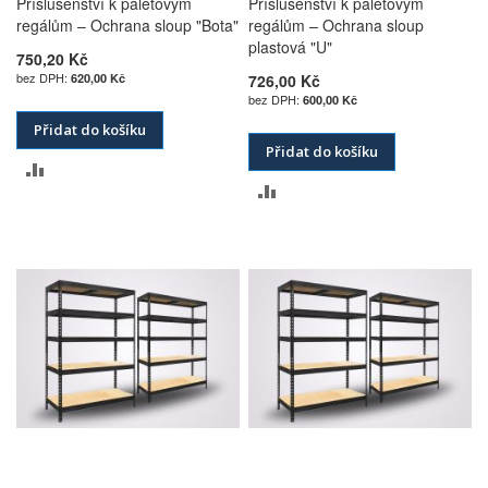
Příslušenství k paletovým
Příslušenství k paletovým
regálům – Ochrana sloup "Bota"
regálům – Ochrana sloup
plastová "U"
750,20 Kč
620,00 Kč
726,00 Kč
600,00 Kč
Přidat do košíku
Přidat do košíku
PŘIDAT
PŘIDAT
K
K
POROVNÁNÍ
POROVNÁNÍ