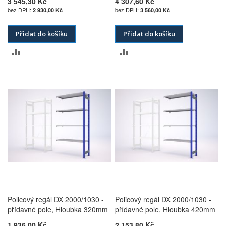
3 545,30 Kč
4 307,60 Kč
2 930,00 Kč
3 560,00 Kč
Přidat do košíku
Přidat do košíku
PŘIDAT
PŘIDAT
K
K
POROVNÁNÍ
POROVNÁNÍ
Policový regál DX 2000/1030 -
Policový regál DX 2000/1030 -
přídavné pole, Hloubka 320mm
přídavné pole, Hloubka 420mm
1 936,00 Kč
2 153,80 Kč