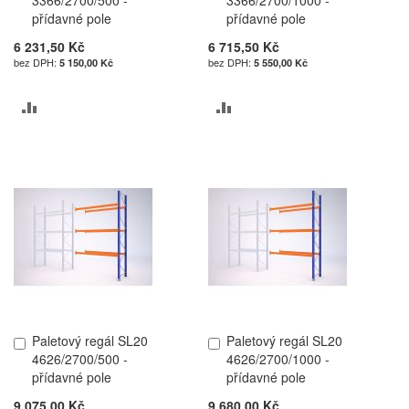
do
do
přídavné pole
přídavné pole
košíku
košíku
6 231,50 Kč
6 715,50 Kč
5 150,00 Kč
5 550,00 Kč
PŘIDAT
PŘIDAT
K
K
POROVNÁNÍ
POROVNÁNÍ
Paletový regál SL20
Paletový regál SL20
Přidat
Přidat
4626/2700/500 -
4626/2700/1000 -
do
do
přídavné pole
přídavné pole
košíku
košíku
9 075,00 Kč
9 680,00 Kč