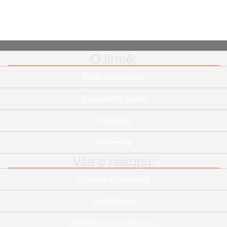
POROVNÁNÍ
POROVNÁNÍ
O firmě:
Profil společnosti
Zákaznický servis
Certifikáty
Reference
Vše o nákupu:
Obchodní podmínky
Reklamace
Ochrana osobních údajů