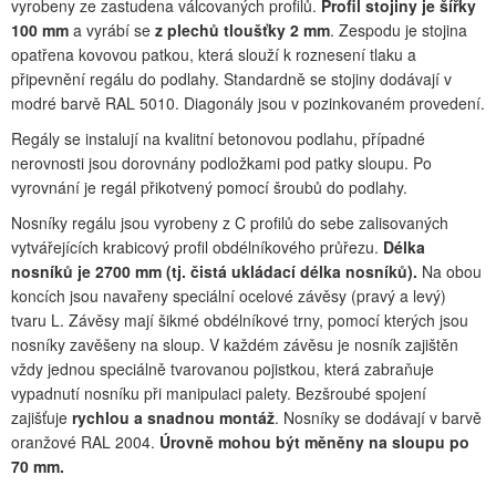
vyrobeny ze zastudena válcovaných profilů.
Profil stojiny je šířky
100 mm
a vyrábí se
z plechů tloušťky 2 mm
. Zespodu je stojina
opatřena kovovou patkou, která slouží k roznesení tlaku a
připevnění regálu do podlahy. Standardně se stojiny dodávají v
modré barvě RAL 5010. Diagonály jsou v pozinkovaném provedení.
Regály se instalují na kvalitní betonovou podlahu, případné
nerovnosti jsou dorovnány podložkami pod patky sloupu. Po
vyrovnání je regál přikotvený pomocí šroubů do podlahy.
Nosníky regálu jsou vyrobeny z C profilů do sebe zalisovaných
vytvářejících krabicový profil obdélníkového průřezu.
Délka
nosníků je 2700 mm (tj. čistá ukládací délka nosníků).
Na obou
koncích jsou navařeny speciální ocelové závěsy (pravý a levý)
tvaru L. Závěsy mají šikmé obdélníkové trny, pomocí kterých jsou
nosníky zavěšeny na sloup. V každém závěsu je nosník zajištěn
vždy jednou speciálně tvarovanou pojistkou, která zabraňuje
vypadnutí nosníku při manipulaci palety. Bezšroubé spojení
zajišťuje
rychlou a snadnou montáž
. Nosníky se dodávají v barvě
oranžové RAL 2004.
Úrovně mohou být měněny na sloupu po
70 mm.