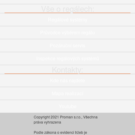
Vše o regálech:
Regálové systémy
Průvodce výběrem regálu
Pozáruční servis
Inspekce regálových systémů
Kontakty:
Kde nás najdete
Mapa realizací
Youtube
Copyright 2021 Proman s.r.o., Všechna
práva vyhrazena
Podle zákona o evidenci tržeb je