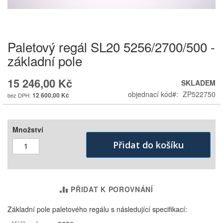
Paletový regál SL20 5256/2700/500 -
Skip
to
základní pole
the
beginning
15 246,00 Kč
SKLADEM
of
the
objednací kód
ZP522750
12 600,00 Kč
images
gallery
Množství
Přidat do košíku
PŘIDAT K POROVNÁNÍ
Základní pole paletového regálu s následující specifikací: