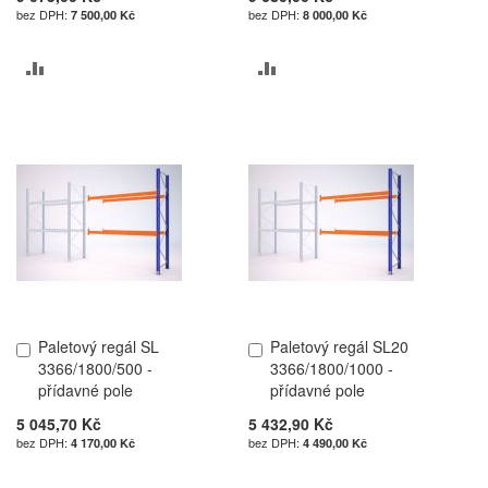
7 500,00 Kč
8 000,00 Kč
PŘIDAT
PŘIDAT
K
K
POROVNÁNÍ
POROVNÁNÍ
Paletový regál SL
Paletový regál SL20
Přidat
Přidat
3366/1800/500 -
3366/1800/1000 -
do
do
přídavné pole
přídavné pole
košíku
košíku
5 045,70 Kč
5 432,90 Kč
4 170,00 Kč
4 490,00 Kč