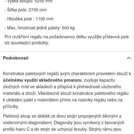
- Výška sloupu: 5256 mm
- Šířka pole: 2700 mm
- Hloubka pole : 1100 mm
- Max. hmotnost jedné palety: 500 kg
Pro rozšíření regálu na požadovanou délku využijte přídavná pole
viz související produkty.
Podrobnosti
Konstrukce paletových regálů svým charakterem provedení slouží k
účelnému využití skladového prostoru
, zvyšuje kapacitu
úložných míst ve skladech a přispívá k přehlednosti uloženého
materiálu a zboží. Všeobecně slouží konstrukce paletového regálu
k ukládání palet s materiálem přímo na nosníky regálu nebo na
příčníky.
Paletový sloup se skládá ze dvou stojin propojených šikmými a
vodorovnými diagonálami. Diagonály jsou vyrobeny z lisovaných
profilů tvaru C a do stojin se uchycují šrouby. Stojiny rámu jsou