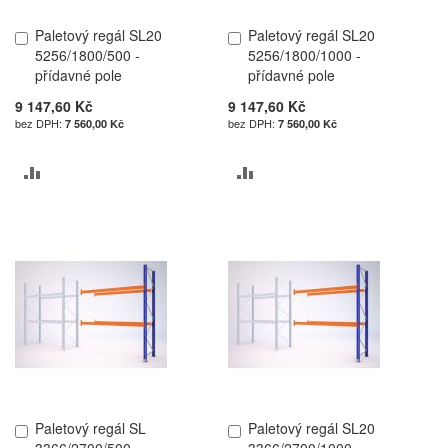
Paletový regál SL20
Paletový regál SL20
Přidat
Přidat
5256/1800/500 -
5256/1800/1000 -
do
do
přídavné pole
přídavné pole
košíku
košíku
9 147,60 Kč
9 147,60 Kč
7 560,00 Kč
7 560,00 Kč
PŘIDAT
PŘIDAT
K
K
POROVNÁNÍ
POROVNÁNÍ
Paletový regál SL
Paletový regál SL20
Přidat
Přidat
3366/2700/500 -
3366/2700/1000 -