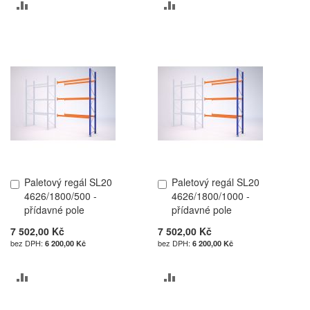
PŘIDAT
PŘIDAT
K
K
POROVNÁNÍ
POROVNÁNÍ
Paletový regál SL20
Paletový regál SL20
Přidat
Přidat
4626/1800/500 -
4626/1800/1000 -
do
do
přídavné pole
přídavné pole
košíku
košíku
7 502,00 Kč
7 502,00 Kč
6 200,00 Kč
6 200,00 Kč
PŘIDAT
PŘIDAT
K
K