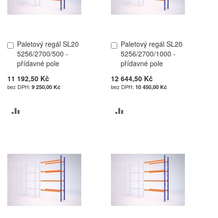
Paletový regál SL20
Paletový regál SL20
Přidat
Přidat
5256/2700/500 -
5256/2700/1000 -
do
do
přídavné pole
přídavné pole
košíku
košíku
11 192,50 Kč
12 644,50 Kč
9 250,00 Kč
10 450,00 Kč
PŘIDAT
PŘIDAT
K
K
POROVNÁNÍ
POROVNÁNÍ