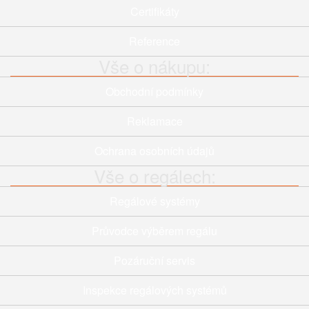
Certifikáty
Reference
Vše o nákupu:
Obchodní podmínky
Reklamace
Ochrana osobních údajů
Vše o regálech:
Regálové systémy
Průvodce výběrem regálu
Pozáruční servis
Inspekce regálových systémů