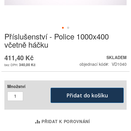
Příslušenství - Police 1000x400
Skip
to
včetně háčku
the
beginning
411,40 Kč
SKLADEM
of
the
objednací kód
VD1040
340,00 Kč
images
gallery
Množství
Přidat do košíku
PŘIDAT K POROVNÁNÍ