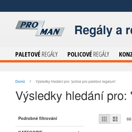
Přeskočit
na
Obsah
Regály a 
PALETOVÉ
REGÁLY
POLICOVÉ
REGÁLY
KON
Domů
Výsledky hledání pro: 'police pro paletovi regalum'
Výsledky hledání pro: 
Zobrazit
Podrobné filtrování
Mřížka
Sezna
66
jako