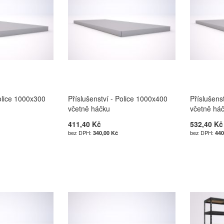
Police 1000x300
Příslušenství - Police 1000x400
Příslušens
včetně háčku
včetně há
411,40 Kč
532,40 Kč
340,00 Kč
440
u
u
u
u
Í
Í
Í
Í