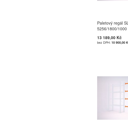
Paletový regál S
5256/1800/1000 -
13 189,00 Kč
10 900,00 
Přidat do košík
Přidat do košík
Přidat do košík
Přidat do košík
PŘIDAT
PŘIDAT
PŘIDAT
PŘIDAT
K
K
K
K
POROVNÁN
POROVNÁN
POROVNÁN
POROVNÁN