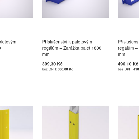
paletovým
Příslušenství k paletovým
Příslušens
k
regálům – Zarážka palet 1800
regálům –
mm
mm
399,30 Kč
496,10 Kč
330,00 Kč
410
u
u
u
u
Í
Í
Í
Í