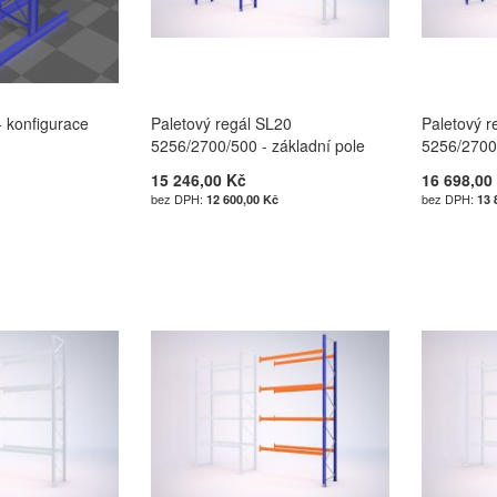
- konfigurace
Paletový regál SL20
Paletový r
5256/2700/500 - základní pole
5256/2700/
15 246,00 Kč
16 698,00
12 600,00 Kč
13 
u
u
u
u
Í
Í
Í
Í