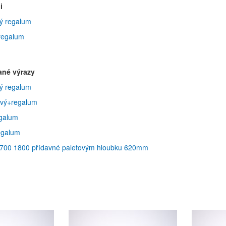
i
vý regalum
 regalum
ané výrazy
vý regalum
ový+regalum
egalum
regalum
 2700 1800 přídavné paletovým hloubku 620mm