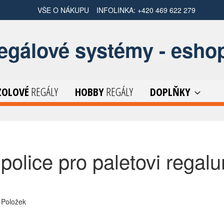
VŠE O NÁKUPU
INFOLINKA: +420 469 622 279
regálové systémy - esho
ZOLOVÉ
REGÁLY
HOBBY
REGÁLY
DOPLŇKY
'police pro paletovi regal
m
Položek