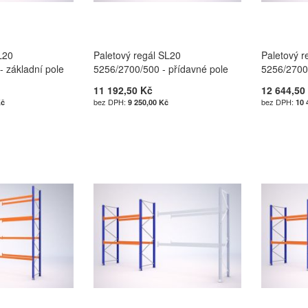
L20
Paletový regál SL20
Paletový r
 základní pole
5256/2700/500 - přídavné pole
5256/2700
11 192,50 Kč
12 644,50
Kč
9 250,00 Kč
10 
u
u
u
u
Í
Í
Í
Í