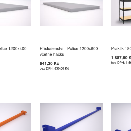
Police 1200x400
Příslušenství - Police 1200x600
Praktik 1
včetně háčku
1 887,60 
641,30 Kč
1 5
530,00 Kč
u
u
u
u
Í
Í
Í
Í