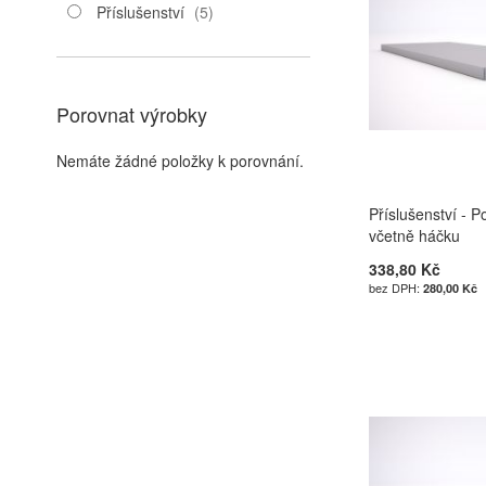
položky
Příslušenství
5
Porovnat výrobky
Nemáte žádné položky k porovnání.
Příslušenství - 
včetně háčku
338,80 Kč
280,00 Kč
Přidat do košík
Přidat do košík
Přidat do košík
Přidat do košík
PŘIDAT
PŘIDAT
PŘIDAT
PŘIDAT
K
K
K
K
POROVNÁN
POROVNÁN
POROVNÁN
POROVNÁN