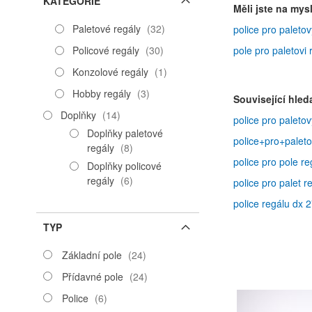
KATEGORIE
Měli jste na mysl
položky
Paletové regály
32
police pro paleto
položky
Policové regály
30
pole pro paletovi
položka
Konzolové regály
1
položky
Hobby regály
3
Související hled
položky
Doplňky
14
police pro paleto
Doplňky paletové
police+pro+palet
položky
regály
8
police pro pole r
Doplňky policové
položky
regály
6
police pro palet 
police regálu dx
TYP
položky
Základní pole
24
položky
Přídavné pole
24
položky
Police
6