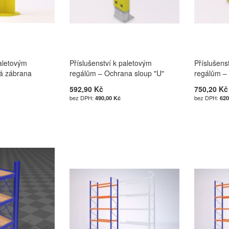
paletovým
Příslušenství k paletovým
Příslušens
á zábrana
regálům – Ochrana sloup "U"
regálům –
592,90 Kč
750,20 Kč
490,00 Kč
620
u
u
u
u
Í
Í
Í
Í