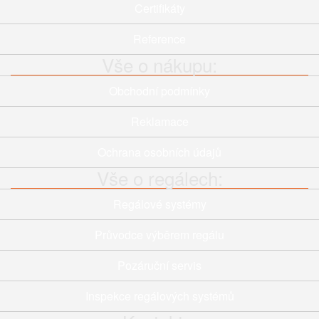
Certifikáty
Reference
Vše o nákupu:
Obchodní podmínky
Reklamace
Ochrana osobních údajů
Vše o regálech:
Regálové systémy
Průvodce výběrem regálu
Pozáruční servis
Inspekce regálových systémů