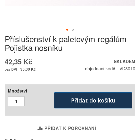
Příslušenství k paletovým regálům -
Skip
to
Pojistka nosníku
the
beginning
42,35 Kč
SKLADEM
of
the
objednací kód
VD3010
35,00 Kč
images
gallery
Množství
Přidat do košíku
PŘIDAT K POROVNÁNÍ