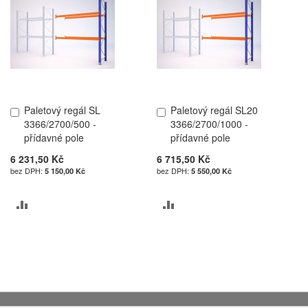
Paletový regál SL
Paletový regál SL20
Přidat
Přidat
3366/2700/500 -
3366/2700/1000 -
do
do
přídavné pole
přídavné pole
košíku
košíku
6 231,50 Kč
6 715,50 Kč
5 150,00 Kč
5 550,00 Kč
PŘIDAT
PŘIDAT
K
K
POROVNÁNÍ
POROVNÁNÍ