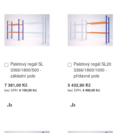
Paletový regál SL
Paletový regál SL20
Přidat
Přidat
3366/1800/500 -
3366/1800/1000 -
do
do
základní pole
přídavné pole
košíku
košíku
7 381,00 Kč
5 432,90 Kč
6 100,00 Kč
4 490,00 Kč
PŘIDAT
PŘIDAT
K
K
POROVNÁNÍ
POROVNÁNÍ