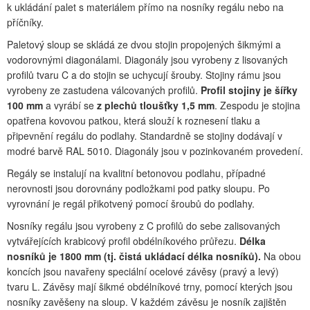
k ukládání palet s materiálem přímo na nosníky regálu nebo na
příčníky.
Paletový sloup se skládá ze dvou stojin propojených šikmými a
vodorovnými diagonálami. Diagonály jsou vyrobeny z lisovaných
profilů tvaru C a do stojin se uchycují šrouby. Stojiny rámu jsou
vyrobeny ze zastudena válcovaných profilů.
Profil stojiny je šířky
100 mm
a vyrábí se
z plechů tloušťky 1,5 mm
. Zespodu je stojina
opatřena kovovou patkou, která slouží k roznesení tlaku a
připevnění regálu do podlahy. Standardně se stojiny dodávají v
modré barvě RAL 5010. Diagonály jsou v pozinkovaném provedení.
Regály se instalují na kvalitní betonovou podlahu, případné
nerovnosti jsou dorovnány podložkami pod patky sloupu. Po
vyrovnání je regál přikotvený pomocí šroubů do podlahy.
Nosníky regálu jsou vyrobeny z C profilů do sebe zalisovaných
vytvářejících krabicový profil obdélníkového průřezu.
Délka
nosníků je 1800 mm (tj. čistá ukládací délka nosníků).
Na obou
koncích jsou navařeny speciální ocelové závěsy (pravý a levý)
tvaru L. Závěsy mají šikmé obdélníkové trny, pomocí kterých jsou
nosníky zavěšeny na sloup. V každém závěsu je nosník zajištěn