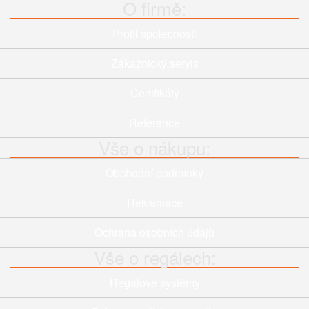
O firmě:
Profil společnosti
Zákaznický servis
Certifikáty
Reference
Vše o nákupu:
Obchodní podmínky
Reklamace
Ochrana osobních údajů
Vše o regálech:
Regálové systémy