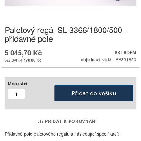
Paletový regál SL 3366/1800/500 -
Skip
to
přídavné pole
the
beginning
5 045,70 Kč
SKLADEM
of
the
objednací kód
PP331850
4 170,00 Kč
images
gallery
Množství
Přidat do košíku
PŘIDAT K POROVNÁNÍ
Přídavné pole paletového regálu s následující specifikací: