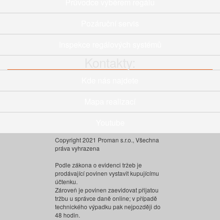
Průvodce výběrem regálu
Pozáruční servis
Inspekce regálových systémů
Kontakty:
Kde nás najdete
Mapa realizací
Youtube
Copyright 2021 Proman s.r.o., Všechna
práva vyhrazena
Podle zákona o evidenci tržeb je
prodávající povinen vystavit kupujícímu
účtenku.
Zároveň je povinen zaevidovat přijatou
tržbu u správce daně online; v případě
technického výpadku pak nejpozději do
48 hodin.