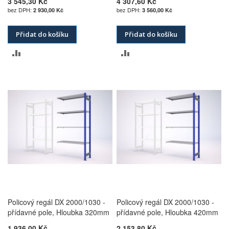
3 545,30 Kč
4 307,60 Kč
2 930,00 Kč
3 560,00 Kč
Přidat do košíku
Přidat do košíku
PŘIDAT
PŘIDAT
K
K
POROVNÁNÍ
POROVNÁNÍ
Policový regál DX 2000/1030 -
Policový regál DX 2000/1030 -
přídavné pole, Hloubka 320mm
přídavné pole, Hloubka 420mm
1 936,00 Kč
2 153,80 Kč