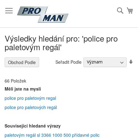
Přeskočit
na
Hleda
Mů
Obsah
Výsledky hledání pro: 'police pro
paletovým regál'
S
Seřadit Podle
Obchod Podle
Vz
S
66
Položek
Měli jste na mysli
police pro paletovým regal
police pro paletových regál
Související hledané výrazy
paletovým regál sl 3366 1000 500 přídavné polic