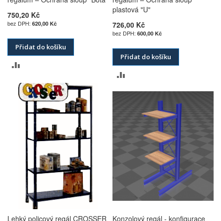
plastová "U"
750,20 Kč
620,00 Kč
726,00 Kč
600,00 Kč
Přidat do košíku
Přidat do košíku
PŘIDAT
PŘIDAT
K
K
POROVNÁNÍ
POROVNÁNÍ
Lehký policový regál CROSSER
Konzolový regál - konfigurace