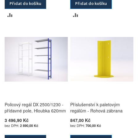
Přidat do košíku
Přidat do košíku
PŘIDAT
PŘIDAT
K
K
POROVNÁNÍ
POROVNÁNÍ
Policový regál DX 2500/1230 -
Příslušenství k paletovým
přídavné pole, Hloubka 620mm
regálům - Rohová zábrana
3 496,90 Kč
847,00 Kč
2 890,00 Kč
700,00 Kč