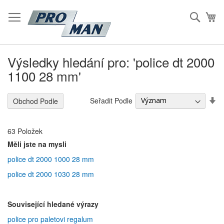
Přeskočit
na
Hleda
Mů
Obsah
Výsledky hledání pro: 'police dt 2000
1100 28 mm'
S
Seřadit Podle
Obchod Podle
Vz
S
63
Položek
Měli jste na mysli
police dt 2000 1000 28 mm
police dt 2000 1030 28 mm
Související hledané výrazy
police pro paletovi regalum