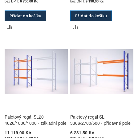
6 750,00 Kč
9 190,00 Kč
Přidat do košíku
Přidat do košíku
PŘIDAT
PŘIDAT
K
K
POROVNÁNÍ
POROVNÁNÍ
Paletový regál SL20
Paletový regál SL
4626/1800/1000 - základní pole
3366/2700/500 - přídavné pole
11 119,90 Kč
6 231,50 Kč
9 190,00 Kč
5 150,00 Kč