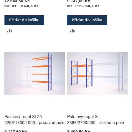
12 644,50 Kč
9 147,60 Kč
10 450,00 Kč
7 560,00 Kč
Přidat do košíku
Přidat do košíku
PŘIDAT
PŘIDAT
K
K
POROVNÁNÍ
POROVNÁNÍ
Paletový regál SL20
Paletový regál SL
5256/1800/1000 - přídavné pole
3366/2700/500 - základní pole
9 147,60 Kč
8 409,50 Kč