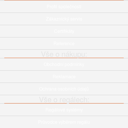
Profil společnosti
Zákaznický servis
Certifikáty
Reference
Vše o nákupu:
Obchodní podmínky
Reklamace
Ochrana osobních údajů
Vše o regálech:
Regálové systémy
Průvodce výběrem regálu