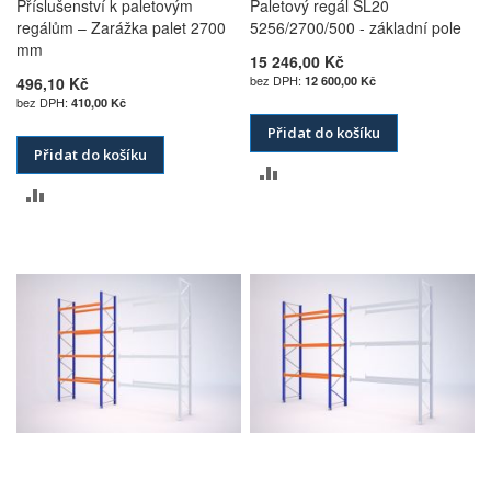
Příslušenství k paletovým
Paletový regál SL20
regálům – Zarážka palet 2700
5256/2700/500 - základní pole
mm
15 246,00 Kč
496,10 Kč
12 600,00 Kč
410,00 Kč
Přidat do košíku
Přidat do košíku
PŘIDAT
PŘIDAT
K
K
POROVNÁNÍ
POROVNÁNÍ