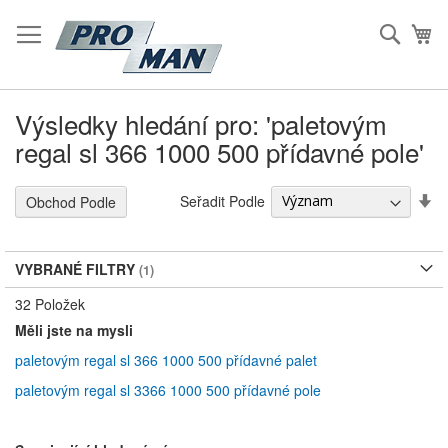
Přeskočit
na
Hleda
Mů
Obsah
Výsledky hledání pro: 'paletovým
regal sl 366 1000 500 přídavné pole'
S
Seřadit Podle
Obchod Podle
Vz
S
VYBRANÉ FILTRY
32
Položek
Měli jste na mysli
paletovým regal sl 366 1000 500 přídavné palet
paletovým regal sl 3366 1000 500 přídavné pole