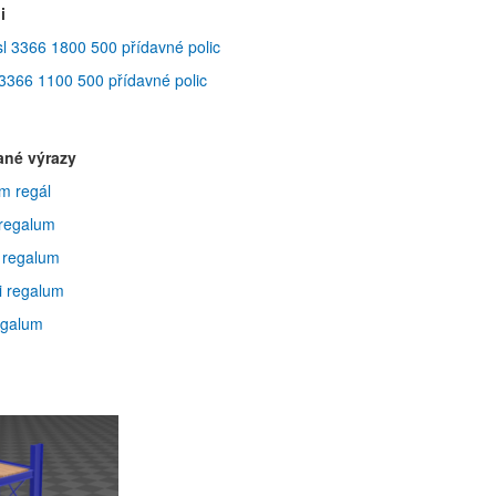
i
sl 3366 1800 500 přídavné polic
l 3366 1100 500 přídavné polic
ané výrazy
ým regál
 regalum
ý regalum
vi regalum
regalum