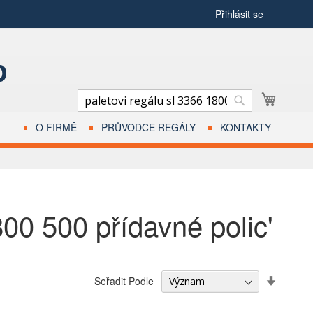
Přihlásit se
p
Můj voz
Hledat
Hledat
O FIRMĚ
PRŮVODCE REGÁLY
KONTAKTY
800 500 přídavné polic'
Sada
Seřadit Podle
Vzestu
Směru