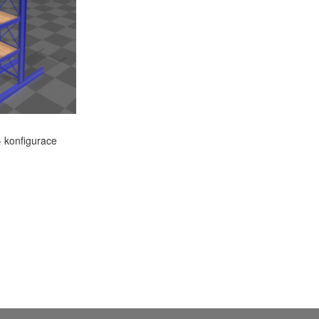
- konfigurace
u
Í