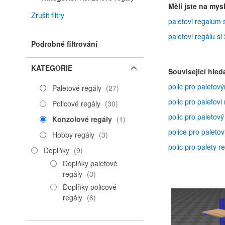
Měli jste na mysl
Zrušit filtry
paletovi regalum 
paletovi regálu s
Podrobné filtrování
KATEGORIE
Související hled
polic pro paletov
položky
Paletové regály
27
polic pro paletovi
položky
Policové regály
30
polic pro paletov
položka
Konzolové regály
1
police pro paleto
položky
Hobby regály
3
polic pro palety 
položky
Doplňky
9
Doplňky paletové
položky
regály
3
Doplňky policové
položky
regály
6