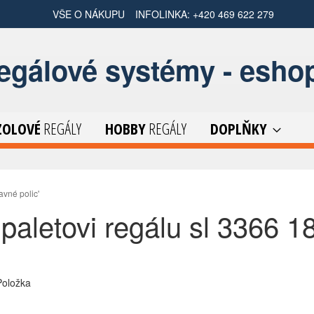
VŠE O NÁKUPU
INFOLINKA: +420 469 622 279
regálové systémy - esho
ZOLOVÉ
REGÁLY
HOBBY
REGÁLY
DOPLŇKY
avné polic'
'paletovi regálu sl 3366 1
m
oložka