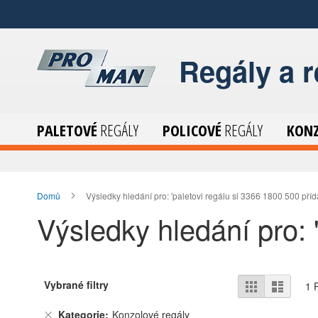
Přeskočit
na
Obsah
Regály a 
PALETOVÉ
REGÁLY
POLICOVÉ
REGÁLY
KON
Domů
Výsledky hledání pro: 'paletovi regálu sl 3366 1800 500 příd
Výsledky hledání pro: 
Zobrazit
Vybrané filtry
Mřížka
Sezna
1
P
jako
Kategorie
Konzolové regály