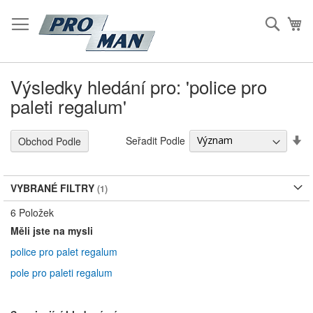
Přeskočit
na
Hleda
Mů
Obsah
Výsledky hledání pro: 'police pro
paleti regalum'
S
Seřadit Podle
Obchod Podle
Vz
S
VYBRANÉ FILTRY
6
Položek
Měli jste na mysli
police pro palet regalum
pole pro paleti regalum