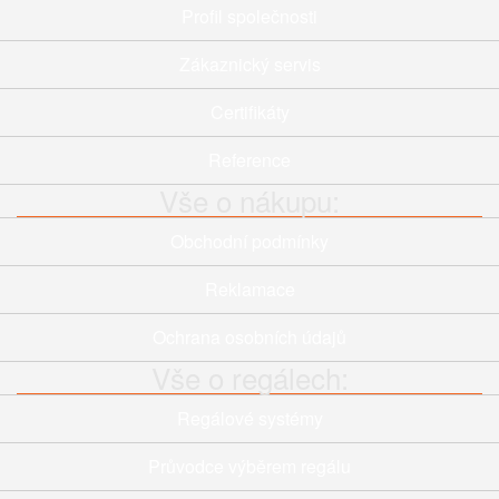
Profil společnosti
Zákaznický servis
Certifikáty
Reference
Vše o nákupu:
Obchodní podmínky
Reklamace
Ochrana osobních údajů
Vše o regálech:
Regálové systémy
Průvodce výběrem regálu