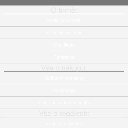
O firmě:
Profil společnosti
Zákaznický servis
Certifikáty
Reference
Vše o nákupu:
Obchodní podmínky
Reklamace
Ochrana osobních údajů
Vše o regálech:
Regálové systémy