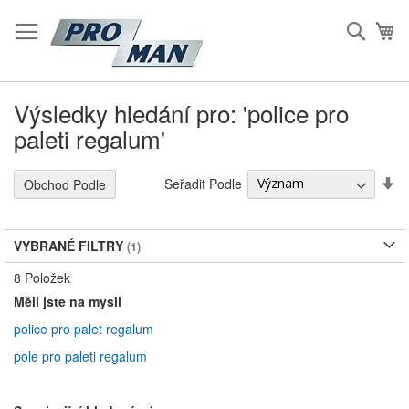
Přeskočit
na
Hleda
Mů
Obsah
Výsledky hledání pro: 'police pro
paleti regalum'
S
Seřadit Podle
Obchod Podle
Vz
S
VYBRANÉ FILTRY
8
Položek
Měli jste na mysli
police pro palet regalum
pole pro paleti regalum