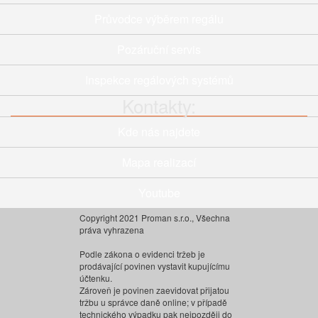
Průvodce výběrem regálu
Pozáruční servis
Inspekce regálových systémů
Kontakty:
Kde nás najdete
Mapa realizací
Youtube
Copyright 2021 Proman s.r.o., Všechna
práva vyhrazena
Podle zákona o evidenci tržeb je
prodávající povinen vystavit kupujícímu
účtenku.
Zároveň je povinen zaevidovat přijatou
tržbu u správce daně online; v případě
technického výpadku pak nejpozději do