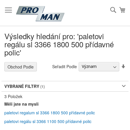
Přeskočit
na
Hleda
Mů
Obsah
Výsledky hledání pro: 'paletovi
regálu sl 3366 1800 500 přídavné
polic'
S
Seřadit Podle
Obchod Podle
Vz
S
VYBRANÉ FILTRY
3
Položek
Měli jste na mysli
paletovi regalum sl 3366 1800 500 přídavné polic
paletovi regálu sl 3366 1100 500 přídavné polic