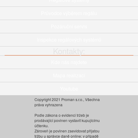
Průvodce výběrem regálu
Pozáruční servis
Inspekce regálových systémů
Kontakty:
Kde nás najdete
Mapa realizací
Youtube
Copyright 2021 Proman s.r.o., Všechna
práva vyhrazena
Podle zákona o evidenci tržeb je
prodávající povinen vystavit kupujícímu
účtenku.
Zároveň je povinen zaevidovat přijatou
tržbu u správce daně online; v případě