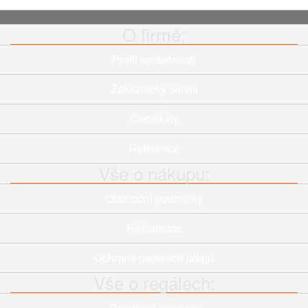
O firmě:
Profil společnosti
Zákaznický servis
Certifikáty
Reference
Vše o nákupu:
Obchodní podmínky
Reklamace
Ochrana osobních údajů
Vše o regálech:
Regálové systémy