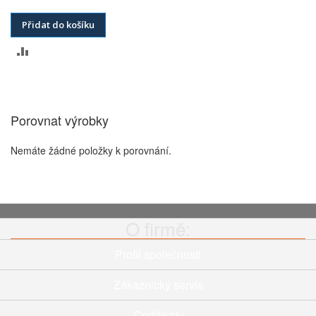
Přidat do košíku
PŘIDAT
K
POROVNÁNÍ
Porovnat výrobky
Nemáte žádné položky k porovnání.
O firmě:
Profil společnosti
Zákaznický servis
Certifikáty