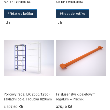
2 780,00 Kč
2 930,00 Kč
Přidat do košíku
Přidat do košíku
PŘIDAT
PŘIDAT
K
K
POROVNÁNÍ
POROVNÁNÍ
Policový regál DX 2500/1230 -
Příslušenství k paletovým
základní pole, Hloubka 620mm
regálům – Příčník
4 307,60 Kč
375,10 Kč