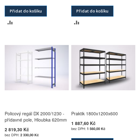
Přidat do košíku
Přidat do košíku
PŘIDAT
PŘIDAT
K
K
POROVNÁNÍ
POROVNÁNÍ
Policový regál DX 2000/1230 -
Praktik 1800x1200x600
přídavné pole, Hloubka 620mm
1 887,60 Kč
2 819,30 Kč
1 560,00 Kč
2 330,00 Kč