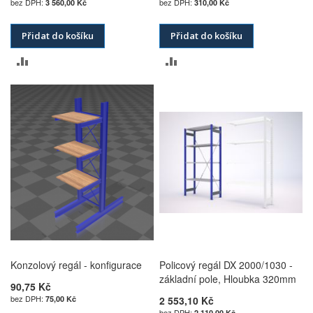
3 560,00 Kč
310,00 Kč
Přidat do košíku
Přidat do košíku
PŘIDAT
PŘIDAT
K
K
POROVNÁNÍ
POROVNÁNÍ
Konzolový regál - konfigurace
Policový regál DX 2000/1030 -
základní pole, Hloubka 320mm
90,75 Kč
75,00 Kč
2 553,10 Kč
2 110,00 Kč