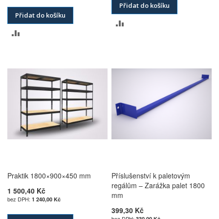
Přidat do košíku
Přidat do košíku
PŘIDAT
PŘIDAT
K
K
POROVNÁNÍ
POROVNÁNÍ
Praktik 1800×900×450 mm
Příslušenství k paletovým
regálům – Zarážka palet 1800
1 500,40 Kč
mm
1 240,00 Kč
399,30 Kč
330,00 Kč