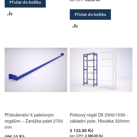
Přidat do košíku
PŘIDAT
Přidat do košíku
K
PŘIDAT
POROVNÁNÍ
K
POROVNÁNÍ
Příslušenství k paletovým
Policový regál DX 2500/1030 -
regálům – Zarážka palet 2700
základní pole, Hloubka 320mm
mm
3 133,90 Kč
496,10 Kč
2 590,00 Kč