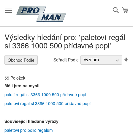
Přeskočit
na
Hleda
Mů
Obsah
Výsledky hledání pro: 'paletovi regál
sl 3366 1000 500 přídavné popi'
S
Seřadit Podle
Obchod Podle
Vz
S
55
Položek
Měli jste na mysli
paleti regál sl 3366 1000 500 přídavné popi
paletovi regal sl 3366 1000 500 přídavné popi
Související hledané výrazy
paletovi pro polic regalum