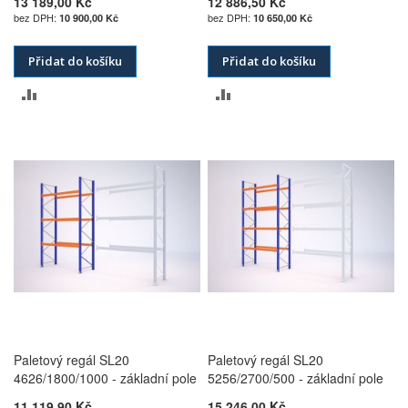
13 189,00 Kč
12 886,50 Kč
10 900,00 Kč
10 650,00 Kč
Přidat do košíku
Přidat do košíku
PŘIDAT
PŘIDAT
K
K
POROVNÁNÍ
POROVNÁNÍ
Paletový regál SL20
Paletový regál SL20
4626/1800/1000 - základní pole
5256/2700/500 - základní pole
11 119,90 Kč
15 246,00 Kč