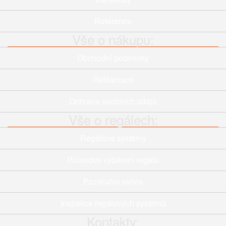
Reference
Vše o nákupu:
Obchodní podmínky
Reklamace
Ochrana osobních údajů
Vše o regálech:
Regálové systémy
Průvodce výběrem regálu
Pozáruční servis
Inspekce regálových systémů
Kontakty: