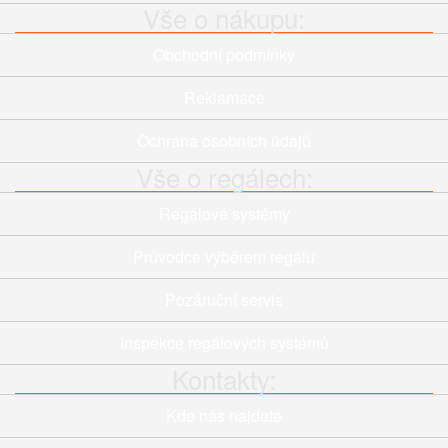
Vše o nákupu:
Obchodní podmínky
Reklamace
Ochrana osobních údajů
Vše o regálech:
Regálové systémy
Průvodce výběrem regálu
Pozáruční servis
Inspekce regálových systémů
Kontakty:
Kde nás najdete