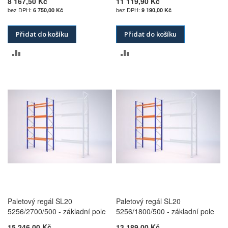
8 167,50 Kč
11 119,90 Kč
6 750,00 Kč
9 190,00 Kč
Přidat do košíku
Přidat do košíku
PŘIDAT
PŘIDAT
K
K
POROVNÁNÍ
POROVNÁNÍ
Paletový regál SL20
Paletový regál SL20
5256/2700/500 - základní pole
5256/1800/500 - základní pole
15 246,00 Kč
13 189,00 Kč