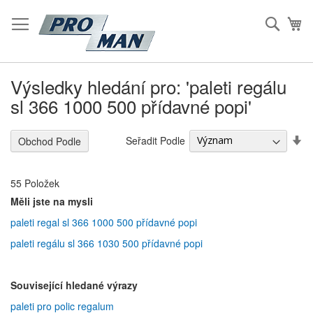
Přeskočit
na
Hleda
Mů
Obsah
Výsledky hledání pro: 'paleti regálu
sl 366 1000 500 přídavné popi'
S
Seřadit Podle
Obchod Podle
Vz
S
55
Položek
Měli jste na mysli
paleti regal sl 366 1000 500 přídavné popi
paleti regálu sl 366 1030 500 přídavné popi
Související hledané výrazy
paleti pro polic regalum