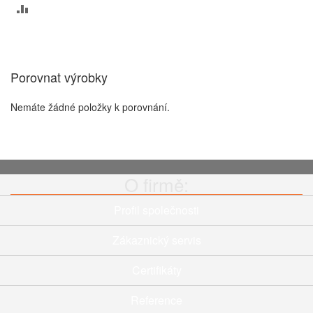
PŘIDAT
K
POROVNÁNÍ
Porovnat výrobky
Nemáte žádné položky k porovnání.
O firmě:
Profil společnosti
Zákaznický servis
Certifikáty
Reference