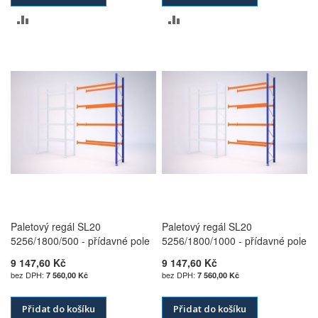
PŘIDAT
PŘIDAT
K
K
POROVNÁNÍ
POROVNÁNÍ
Paletový regál SL20
Paletový regál SL20
5256/1800/500 - přídavné pole
5256/1800/1000 - přídavné pole
9 147,60 Kč
9 147,60 Kč
7 560,00 Kč
7 560,00 Kč
Přidat do košíku
Přidat do košíku