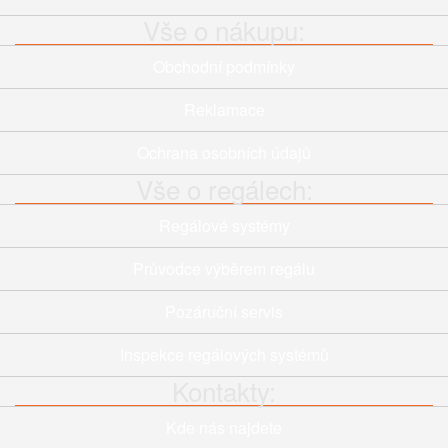
Vše o nákupu:
Obchodní podmínky
Reklamace
Ochrana osobních údajů
Vše o regálech:
Regálové systémy
Průvodce výběrem regálu
Pozáruční servis
Inspekce regálových systémů
Kontakty:
Kde nás najdete