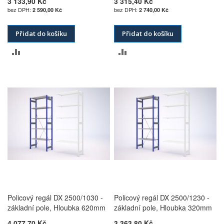
3 133,90 Kč
3 315,40 Kč
2 590,00 Kč
2 740,00 Kč
Přidat do košíku
Přidat do košíku
PŘIDAT
PŘIDAT
K
K
POROVNÁNÍ
POROVNÁNÍ
Policový regál DX 2500/1030 -
Policový regál DX 2500/1230 -
základní pole, Hloubka 620mm
základní pole, Hloubka 320mm
4 077,70 Kč
3 363,80 Kč