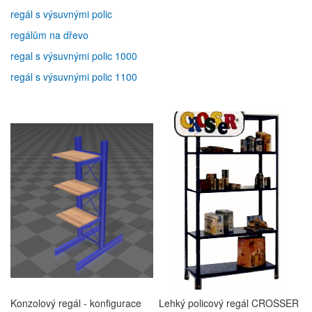
regál s výsuvnými polic
regálům na dřevo
regal s výsuvnými polic 1000
regál s výsuvnými polic 1100
Konzolový regál - konfigurace
Lehký policový regál CROSSER