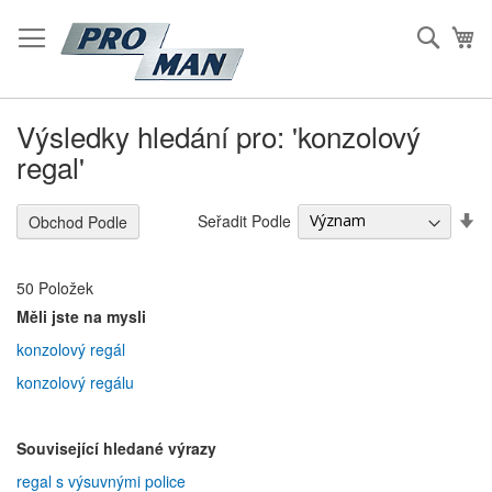
Přeskočit
na
Hleda
Mů
Obsah
Výsledky hledání pro: 'konzolový
regal'
S
Seřadit Podle
Obchod Podle
Vz
S
50
Položek
Měli jste na mysli
konzolový regál
konzolový regálu
Související hledané výrazy
regal s výsuvnými police