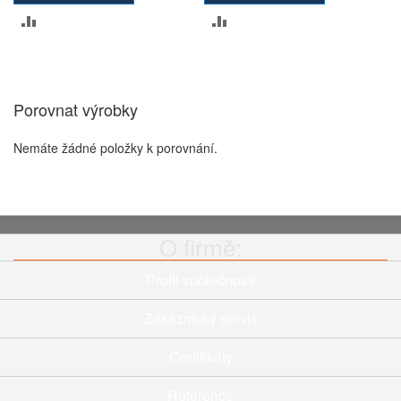
PŘIDAT
PŘIDAT
K
K
POROVNÁNÍ
POROVNÁNÍ
Porovnat výrobky
Nemáte žádné položky k porovnání.
O firmě:
Profil společnosti
Zákaznický servis
Certifikáty
Reference