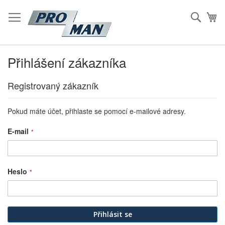
Přeskočit
na
Hleda
Mů
Obsah
Přihlášení zákazníka
Registrovaný zákazník
Pokud máte účet, přihlaste se pomocí e-mailové adresy.
E-mail
Heslo
Přihlásit se