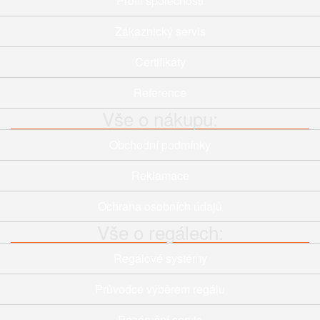
Profil společnosti
Zákaznický servis
Certifikáty
Reference
Vše o nákupu:
Obchodní podmínky
Reklamace
Ochrana osobních údajů
Vše o regálech:
Regálové systémy
Průvodce výběrem regálu
Pozáruční servis