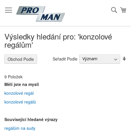
Přeskočit
na
Hleda
Mů
Obsah
Výsledky hledání pro: 'konzolové
regálům'
S
Seřadit Podle
Obchod Podle
Vz
S
9
Položek
Měli jste na mysli
konzolové regál
konzolové regálů
Související hledané výrazy
regálům na sudy