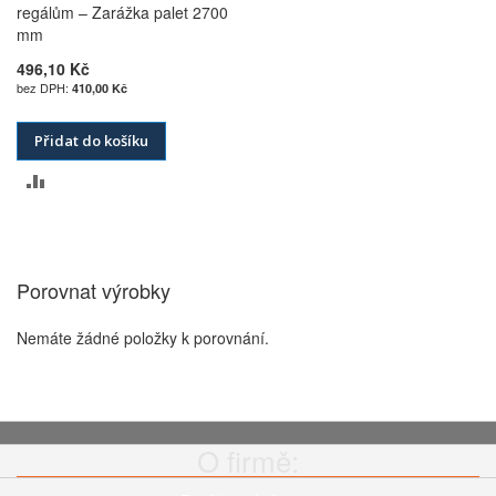
regálům – Zarážka palet 2700
mm
496,10 Kč
410,00 Kč
Přidat do košíku
PŘIDAT
K
POROVNÁNÍ
Porovnat výrobky
Nemáte žádné položky k porovnání.
O firmě: