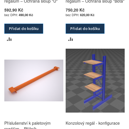
regálům – Ochrana sloup "U"
regálům – Ochrana sloup "Bota"
592,90 Kč
750,20 Kč
490,00 Kč
620,00 Kč
Přidat do košíku
Přidat do košíku
PŘIDAT
PŘIDAT
K
K
POROVNÁNÍ
POROVNÁNÍ
Příslušenství k paletovým
Konzolový regál - konfigurace
regálům – Příčník