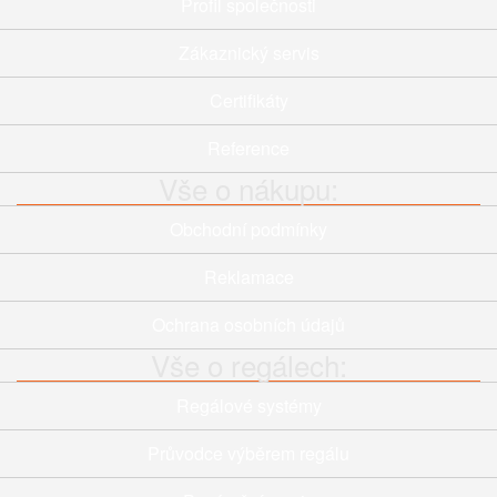
Profil společnosti
Zákaznický servis
Certifikáty
Reference
Vše o nákupu:
Obchodní podmínky
Reklamace
Ochrana osobních údajů
Vše o regálech:
Regálové systémy
Průvodce výběrem regálu