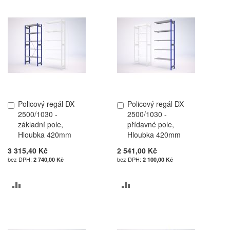
POROVNÁNÍ
POROVNÁNÍ
Policový regál DX
Policový regál DX
Přidat
Přidat
2500/1030 -
2500/1030 -
do
do
základní pole,
přídavné pole,
košíku
košíku
Hloubka 420mm
Hloubka 420mm
3 315,40 Kč
2 541,00 Kč
2 740,00 Kč
2 100,00 Kč
PŘIDAT
PŘIDAT
K
K
POROVNÁNÍ
POROVNÁNÍ