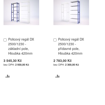
Policový regál DX
Policový regál DX
Přidat
Přidat
2500/1230 -
2500/1230 -
do
do
základní pole,
přídavné pole,
košíku
košíku
Hloubka 420mm
Hloubka 420mm
3 545,30 Kč
2 783,00 Kč
2 930,00 Kč
2 300,00 Kč
PŘIDAT
PŘIDAT
K
K
POROVNÁNÍ
POROVNÁNÍ