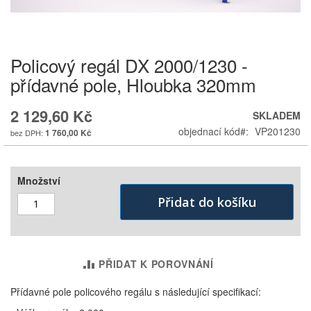
Policový regál DX 2000/1230 -
Skip
to
přídavné pole, Hloubka 320mm
the
beginning
2 129,60 Kč
SKLADEM
of
the
objednací kód
VP201230
1 760,00 Kč
images
gallery
Množství
Přidat do košíku
PŘIDAT K POROVNÁNÍ
Přídavné pole policového regálu s následující specifikací: