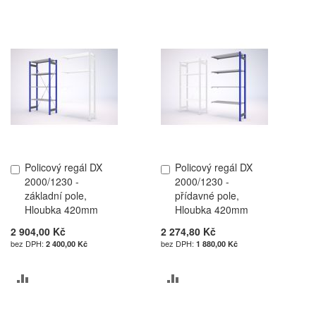
K
K
POROVNÁNÍ
POROVNÁNÍ
Policový regál DX
Policový regál DX
Přidat
Přidat
2000/1230 -
2000/1230 -
do
do
základní pole,
přídavné pole,
košíku
košíku
Hloubka 420mm
Hloubka 420mm
2 904,00 Kč
2 274,80 Kč
2 400,00 Kč
1 880,00 Kč
PŘIDAT
PŘIDAT
K
K