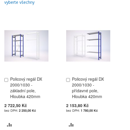
vyberte všechny
Policový regál DX
Policový regál DX
Přidat
Přidat
2000/1030 -
2000/1030 -
do
do
základní pole,
přídavné pole,
košíku
košíku
Hloubka 420mm
Hloubka 420mm
2 722,50 Kč
2 153,80 Kč
2 250,00 Kč
1 780,00 Kč
PŘIDAT
PŘIDAT