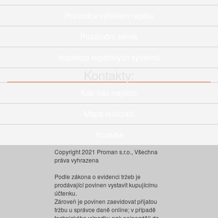
Průvodce výběrem regálu
Pozáruční servis
Inspekce regálových systémů
Kontakty:
Kde nás najdete
Mapa realizací
Youtube
Copyright 2021 Proman s.r.o., Všechna
práva vyhrazena
Podle zákona o evidenci tržeb je
prodávající povinen vystavit kupujícímu
účtenku.
Zároveň je povinen zaevidovat přijatou
tržbu u správce daně online; v případě
technického výpadku pak nejpozději do