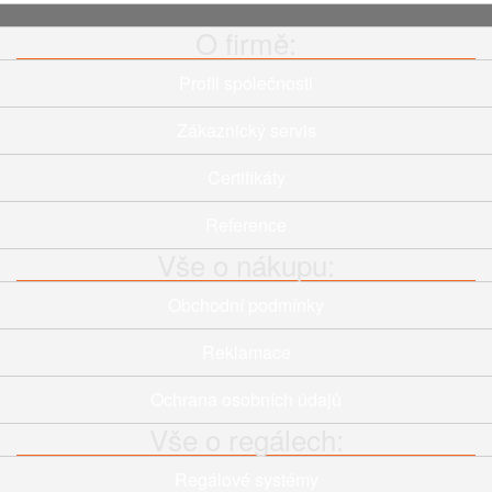
O firmě:
Profil společnosti
Zákaznický servis
Certifikáty
Reference
Vše o nákupu:
Obchodní podmínky
Reklamace
Ochrana osobních údajů
Vše o regálech:
Regálové systémy