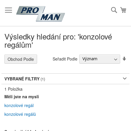
Přeskočit
na
Hleda
Mů
Obsah
Výsledky hledání pro: 'konzolové
regálům'
S
Seřadit Podle
Obchod Podle
Vz
S
VYBRANÉ FILTRY
1
Položka
Měli jste na mysli
konzolové regál
konzolové regálů