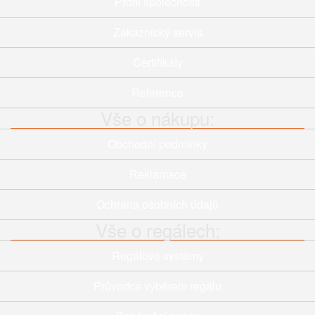
Profil společnosti
Zákaznický servis
Certifikáty
Reference
Vše o nákupu:
Obchodní podmínky
Reklamace
Ochrana osobních údajů
Vše o regálech:
Regálové systémy
Průvodce výběrem regálu